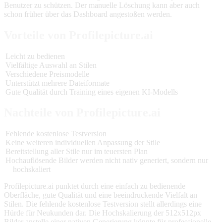
Benutzer zu schützen. Der manuelle Löschung kann aber auch
schon früher über das Dashboard angestoßen werden.
Vorteile von Profilepicture.ai
Leicht zu bedienen
Vielfältige Auswahl an Stilen
Verschiedene Preismodelle
Unterstützt mehrere Dateiformate
Gute Qualität durch Training eines eigenen KI-Modells
Nachteile von Profilepicture.ai
Fehlende kostenlose Testversion
Keine weiteren individuellen Anpassung der Stile
Bereitstellung aller Stile nur im teuersten Plan
Hochauflösende Bilder werden nicht nativ generiert, sondern nur
hochskaliert
Profilepicture.ai punktet durch eine einfach zu bedienende
Oberfläche, gute Qualität und eine beeindruckende Vielfalt an
Stilen. Die fehlende kostenlose Testversion stellt allerdings eine
Hürde für Neukunden dar. Die Hochskalierung der 512x512px
Bilder anstelle einer nativen Generierung könnte für professionelle