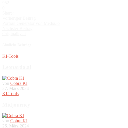
952
0
Share:
Vorheriger Beitrag
Portrait Generator von Media.io
Nächster Beitrag
Originality.ai
Ähnliche Beiträge
KI-Tools
Leonardo.ai
von
Cobra KI
27. März 2024
KI-Tools
Midjourney
von
Cobra KI
26. März 2024