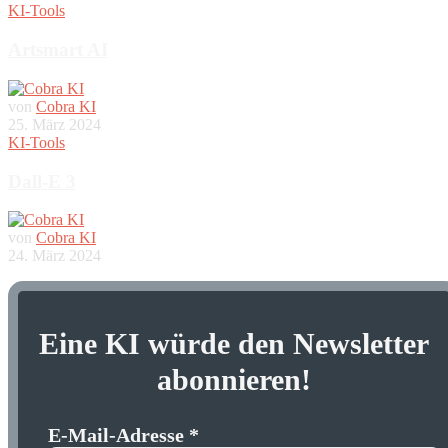
KI-Tools
Artsmart AI
von
Cobra KI
25. März 2024
KI-Tools
Dall-E 3
von
Cobra KI
24. März 2024
Eine KI würde den Newsletter
abonnieren
!
E-Mail-Adresse
*