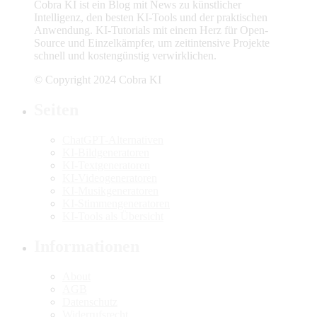
Cobra KI ist ein Blog mit News zu künstlicher
Intelligenz, den besten KI-Tools und der praktischen
Anwendung. KI-Tutorials mit einem Herz für Open-
Source und Einzelkämpfer, um zeitintensive Projekte
schnell und kostengünstig verwirklichen.
© Copyright 2024 Cobra KI
Seiten
ChatGPT-Alternativen
KI-Bildgeneratoren
KI-Textgeneratoren
KI-Videogeneratoren
KI-Musikgeneratoren
KI-Stimmengeneratoren
KI-Tools als Übersicht
Informationen
About
AGB
Datenschutz
Widerrufsrecht