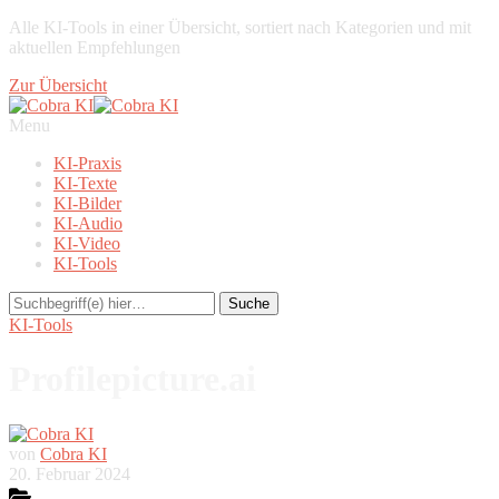
Alle KI-Tools in einer Übersicht, sortiert nach Kategorien und mit
aktuellen Empfehlungen
Zur Übersicht
Menu
KI-Praxis
KI-Texte
KI-Bilder
KI-Audio
KI-Video
KI-Tools
KI-Tools
Profilepicture.ai
von
Cobra KI
20. Februar 2024