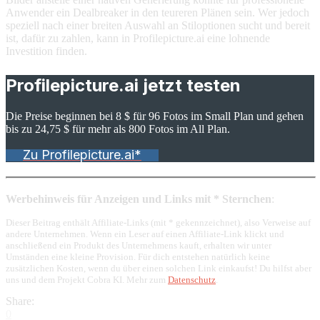
Anwender ein Dealbreaker in den teureren Plänen sein. Wer jedoch
speziell nach einer breiten Auswahl an Stiloptionen sucht und bereit
ist, dafür zu zahlen, kann in Profilepicture.ai eine lohnende
Investition finden.
Profilepicture.ai jetzt testen
Die Preise beginnen bei 8 $ für 96 Fotos im Small Plan und gehen
bis zu 24,75 $ für mehr als 800 Fotos im All Plan.
Zu Profilepicture.ai*
Werbehinweis für Anzeigen und Links mit * Sternchen
:
Dieser Beitrag enthält Affiliate-Links (mit * gekennzeichnet), also Verweise auf
andere Unternehmen. Wenn ein Leser auf einen Affiliate-Link klickt und
anschließend ein Produkt des Unternehmens kauft, erhalten wir unter
Umständen eine kleine Provision. Für dich entstehen natürlich keine
zusätzlichen Kosten, wenn du über einen solchen Link einkaufst! Du hilfst aber
uns und dem Projekt Cobra KI. Mehr zum
Datenschutz
.
Share:
0