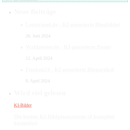
Neue Beiträge
Lernwiesel.de - KI-generierte Blogbilder
26. Juni 2024
Waldposter.de - KI-generierte Poster
12. April 2024
Funken24 - KI-generierte Blogartikel
9. April 2024
Wird viel gelesen
KI-Bilder
Die besten KI-Bildgeneratoren (4 komplett
kostenlos)