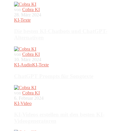
von
Cobra KI
28. März 2024
KI-Texte
Die besten KI-Chatbots und ChatGPT-
Alternativen
von
Cobra KI
10. März 2024
KI-Audio
KI-Texte
ChatGPT Prompts für Songtexte
von
Cobra KI
6. Februar 2024
KI-Video
KI-Videos erstellen mit den besten KI-
Videogeneratoren