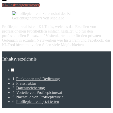
KI-Gesichtsgeneratoren
Profilepicture.ai ist ein KI-Tools, welches das Erstellen von
professionellen Profilbildern einfach gestaltet. Ob für den
professionellen Einsatz auf Visitenkarten oder für den privaten
Gebrauch in sozialen Netzwerken wie Instagram und Facebook, das
KI-Tool bietet mit vielen Stilen viele Möglichkeiten.
Inhaltsverzeichnis
Funktionen und Bedienung
Preisstruktur
Datenspeicherung
Vorteile von Profilepicture.ai
Nachteile von Profilepicture.ai
Profilepicture.ai jetzt testen