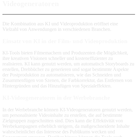
Videogeneratoren
Die Kombination aus KI und Videoproduktion eröffnet eine
Vielzahl von Anwendungen in verschiedenen Branchen.
Einsatz von KI in der Film- und Videoproduktion
KI-Tools bieten Filmemachern und Produzenten die Möglichkeit,
ihre kreativen Visionen schneller und kosteneffizienter zu
realisieren. KI kann genutzt werden, um automatisch Storyboards zu
erstellen, Drehbücher zu generieren und sogar bestimmte Aspekte
der Postproduktion zu automatisieren, wie das Schneiden und
Zusammenfügen von Szenen, die Farbkorrektur, das Entfernen von
Hintergründen und das Hinzufügen von Spezialeffekten.
KI-Videogeneratoren in der Werbebranche
In der Werbebranche können KI-Videogeneratoren genutzt werden,
um personalisierte Videoinhalte zu erstellen, die auf bestimmte
Zielgruppen zugeschnitten sind. Dies kann die Effektivität von
Werbekampagnen erheblich steigern, da maßgeschneiderte Inhalte
wahrscheinlicher das Interesse des Publikums wecken und