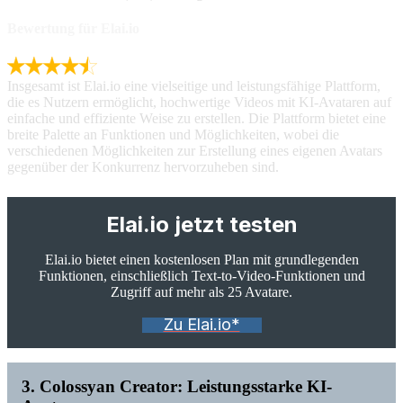
Bewertung für Elai.io
Insgesamt ist Elai.io eine vielseitige und leistungsfähige Plattform,
die es Nutzern ermöglicht, hochwertige Videos mit KI-Avataren auf
einfache und effiziente Weise zu erstellen. Die Plattform bietet eine
breite Palette an Funktionen und Möglichkeiten, wobei die
verschiedenen Möglichkeiten zur Erstellung eines eigenen Avatars
gegenüber der Konkurrenz hervorzuheben sind.
Elai.io jetzt testen
Elai.io bietet einen kostenlosen Plan mit grundlegenden
Funktionen, einschließlich Text-to-Video-Funktionen und
Zugriff auf mehr als 25 Avatare.
Zu Elai.io*
3. Colossyan Creator: Leistungsstarke KI-