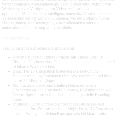
vorgenommenen Anpassungen ab. Veed.io stellt eine Vielzahl von
Werkzeugen zur Verfügung, um Videos zu bearbeiten und zu
optimieren. Mit künstlicher Intelligenz unterstützt Veed.io dabei die
Verbesserung einiger Editor-Funktionen, wie die Entfernung von
Hintergründen, die Bereinigung von Audiodateien oder die
automatische Generierung von Untertiteln.
Preisgestaltung
Veed.io bietet verschiedene Preismodelle an:
Kostenlos: Ideal für kurze Projekte mit Videos unter 10
Minuten. Das kostenlose Paket beinhaltet jedoch ein dauerhaft
sichtbares Wasserzeichen.
Basic: Für 13 € monatlich bietet dieses Paket Online-
Videobearbeitungsfunktionen ohne Wasserzeichen und bis zu
bis zu 25 Minuten Länge.
Pro: Für 22 € pro Monat erhalten Nutzer erweiterte
Übersetzungs- und Untertitelfunktionen, KI-Funktionen wie
Text-to-Speech, mehr Speicherplatz und spezielle Branding-
Tools.
Business: Für 58 € pro Monat bietet das Business-Paket
neben den Pro-Features auch die Möglichkeit, KI-Avatare zu
nutzen, Vorlagen individuell anzupassen, klickbare Links