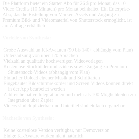
Die Plattform bietet ein Starter-Abo für 26 $ pro Monat, das 10
Video Credits (10 Minuten) pro Monat beinhaltet. Ein Enterprise-
Abo, das die Erstellung von Marken-Assets und Zugang zu
Premium Bild- und Videomaterial von Shutterstock ermöglicht, ist
auf Anfrage erhältlich.
Vorteile von Synthesia:
Große Auswahl an KI-Avataren (90 bis 140+ abhängig vom Plan)
Unterstützung von über 120 Sprachen
Vielzahl an qualitativ hochwertigen Videovorlagen
Kostenlose Stockbilder und -videos sowie Zugang zu Premium
Shutterstock-Videos (abhängig vom Plan)
Einfacher Upload eigener Musik und Schriftarten
Eingebauter Bildschirmrekorder und Screen-Videos können direkt
in der App bearbeitet werden
Zahlreiche native Integrationen und mehr als 100 Möglichkeiten zur
Integration über Zapier
Videos sind duplizierbar und Untertitel sind einfach ergänzbar
Nachteile von Synthesia:
Keine kostenlose Version verfügbar, nur Demoversion
Einige KI-Avatare wirken nicht natürlich