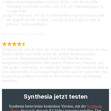
Videos mit bereitgestellten Avataren dürfen nicht für bezahlte
Werbung verwendet werden. (also z.B. als Videokampagne in
Google Ads)
Einige Funktionen, wie die Erstellung eines eigenen Avatars oder
der Zugriff auf alle Avatare, sind nur gegen Aufpreis oder in
höheren Tarifen verfügbar
Bewertung für Synthesia
Synthesia hat sich als einer der ersten KI-Videogeneratoren auf dem
Markt etabliert und dürfte heute die meisten Benutzerzahlen
vorweisen. Dementsprechend finden sich hier die meisten
Integrationsmöglichkeiten über andere Plattformen, Tutorials und
eine große Community. So liegen die Stärken von Synthesia auch in
den umfassenden Anpassungsmöglichkeiten und der gegenüber der
Konkurrenz größten Auswahl an KI-Avataren und unterstützten
Sprachen.
Synthesia jetzt testen
Synthesia bietet keine kostenlose Version, mit der
Synthesia
Demo
lässt sich aber ein KI-Video testweise erstellen. Das