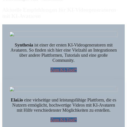
Aktuelle Empfehlungen für KI-Videogeneratoren
mit KI-Avataren
Synthesia
ist einer der ersten KI-Videogeneratoren mit
Avataren. So finden sich hier eine Vielzahl an Integrationen
über andere Plattformen, Tutorials und eine große
Community.
Zum KI-Tool*
Elai.io
eine vielseitige und leistungsfähige Plattform, die es
Nutzern ermöglicht, hochwertige Videos mit KI-Avataren
mit Hilfe verschiedenster Möglichkeiten zu erstellen.
Zum KI-Tool*