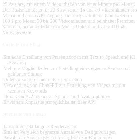
25 Avatare, mit einem Videoguthaben von einer Minute pro Monat.
Der Basisplan bietet für 23 $ zwischen 15 und 40 Videominuten pro
Monat und einen API-Zugang. Der fortgeschrittene Plan bietet für
100 $ pro Monat 50 bis 200 Videominuten und beinhaltet Premium-
Stimmen, benutzerdefinierten Musik-Upload und Ultra-HD 4k
Video-Avatare.
Vorteile von Elai.io
Einfache Erstellung von Präsentationen mit Text-to-Speech und KI-
Avataren
Mehrere Möglichkeiten zur Erstellung eines eigenen Avatars mit
geklonter Stimme
Unterstützung für mehr als 75 Sprachen
Verwendung von ChatGPT zur Erstellung von Videos mit nur
wenigen Keywords
Umfassendes Angebot an Sprach- und Avataroptionen.
Erweiterte Anpassungsmöglichkeiten über API
Nachteile von Elai.io
Je nach Projekt längere Renderzeiten
Eine im Vergleich begrenzte Anzahl von Designvorlagen
Anzahl der Avatare (25+) im Vergleich zur Konkurrenz