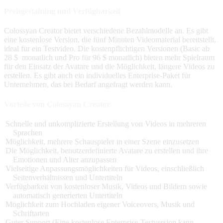
Preisgestaltung und Verfügbarkeit
Colossyan Creator bietet verschiedene Bezahlmodelle an. Es gibt
eine kostenlose Version, die fünf Minuten Videomaterial bereitstellt,
ideal für ein Testvideo. Die kostenpflichtigen Versionen (Basic ab
28 $ monatlich und Pro für 96 $ monatlich) bieten mehr Spielraum
für den Einsatz der Avatare und die Möglichkeit, längere Videos zu
erstellen. Es gibt auch ein individuelles Enterprise-Paket für
Unternehmen, das bei Bedarf angefragt werden kann.
Vorteile von Colossyan Creator
Schnelle und unkomplizierte Erstellung von Videos in mehreren
Sprachen
Möglichkeit, mehrere Schauspieler in einer Szene einzusetzen
Die Möglichkeit, benutzerdefinierte Avatare zu erstellen und ihre
Emotionen und Alter anzupassen
Vielseitige Anpassungsmöglichkeiten für Videos, einschließlich
Seitenverhältnissen und Untertiteln
Verfügbarkeit von kostenloser Musik, Videos und Bildern sowie
automatisch generierten Untertiteln
Möglichkeit zum Hochladen eigener Voiceovers, Musik und
Schriftarten
Guter Support (Eine kostenlose Enterprise-Testversion kann