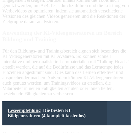
Engagement erzeugen. Darüber hinaus können die Tools auch
genutzt werden, um A/B-Tests durchzuführen und die Leistung von
Werbevideos zu optimieren, indem sie automatisch verschiedene
Versionen des gleichen Videos generieren und die Reaktionen der
Zielgruppe darauf analysieren.
Anwendung der KI-Videogeneratoren im Bereich
Bildung und Training
Für den Bildungs- und Trainingsbereich eignen sich besonders die
KI-Videogeneratoren mit KI-Avataren. So können schnell
interaktive und personalisierte Lernmaterialien mit “Talking Heads”
erstellt werden, die auf die Bedürfnisse und das Lerntempo jedes
Einzelnen abgestimmt sind. Dies kann das Lernen effektiver und
ansprechender machen. Außerdem können KI-Videogeneratoren
auch genutzt werden, um Trainingsvideos zu erstellen, die
Mitarbeiter in neuen Fähigkeiten schulen oder ihnen helfen,
bestehende Fähigkeiten zu verbessern.
Leseempfehlung
Die besten KI-
Bildgeneratoren (4 komplett kostenlos)