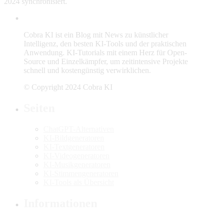
2024 synchronisiert.
Cobra KI ist ein Blog mit News zu künstlicher
Intelligenz, den besten KI-Tools und der praktischen
Anwendung. KI-Tutorials mit einem Herz für Open-
Source und Einzelkämpfer, um zeitintensive Projekte
schnell und kostengünstig verwirklichen.
© Copyright 2024 Cobra KI
Seiten
ChatGPT-Alternativen
KI-Bildgeneratoren
KI-Textgeneratoren
KI-Videogeneratoren
KI-Musikgeneratoren
KI-Stimmengeneratoren
KI-Tools als Übersicht
Informationen