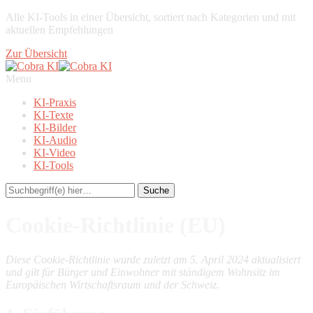
Alle KI-Tools in einer Übersicht, sortiert nach Kategorien und mit
aktuellen Empfehlungen
Zur Übersicht
Menu
KI-Praxis
KI-Texte
KI-Bilder
KI-Audio
KI-Video
KI-Tools
Cookie-Richtlinie (EU)
Diese Cookie-Richtlinie wurde zuletzt am 5. April 2024 aktualisiert
und gilt für Bürger und Einwohner mit ständigem Wohnsitz im
Europäischen Wirtschaftsraum und der Schweiz.