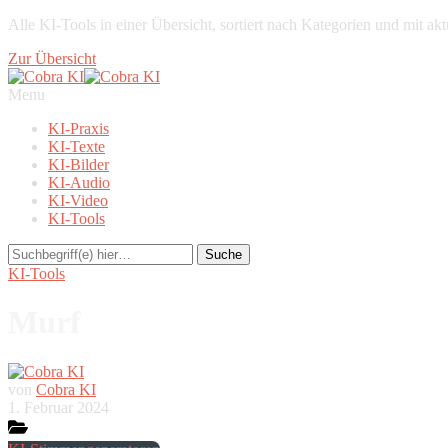
Alle KI-Tools in einer Übersicht, sortiert nach Kategorien und mit a
Zur Übersicht
Menu
KI-Praxis
KI-Texte
KI-Bilder
KI-Audio
KI-Video
KI-Tools
KI-Tools
Murf
von
Cobra KI
1. Februar 2024