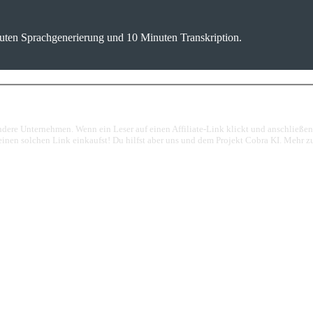
uten Sprachgenerierung und 10 Minuten Transkription.
 andere Unternehmen. Wenn ein Leser auf einen Affiliate-Link klickt und anschließ
 einen solchen Link einkaufst! Du hilfst aber uns und dem Projekt Cobra KI. Mehr 