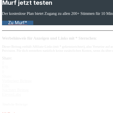
Murf jetzt testen
Der kostenlose Plan bietet Zugang zu allen 200+ Stimmen für 10 Min
Zu Murf*
Werbehinweis für Anzeigen und Links mit * Sternchen
:
Dieser Beitrag enthält Affiliate-Links (mit * gekennzeichnet), also Verweise auf
Provision. Für dich entstehen natürlich keine zusätzlichen Kosten, wenn du über
Share:
0
870
0
Share:
Vorheriger Beitrag
Fliki
Nächster Beitrag
ElevenLabs
Ähnliche Beiträge