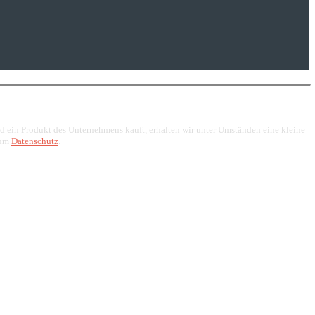
end ein Produkt des Unternehmens kauft, erhalten wir unter Umständen eine kleine
zum
Datenschutz
.