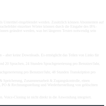
s Untertitel eingeblendet werden. Zusätzlich können Abonnenten auf
rachefehler einzelner Wörter können durch die Eingabe des IPA-
können geändert werden, was bei längeren Texten notwendig sein
n – aber keine Downloads. Es ermöglicht das Teilen von Links für
nd 20 Sprachen, 24 Stunden Sprachgenerierung pro Benutzer/Jahr,
rachgenerierung pro Benutzer/Jahr, 48 Stunden Transkription pro
on & Speicherung, Zusammenarbeit & Zugangskontrolle, einen
, PO & Rechnungsstellung und Wiederherstellung von gelöschten
Voice-Cloning ist nicht direkt in die Anwendung integriert.