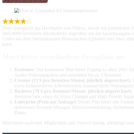
KI-Stimmengeneratoren
Murf ermöglicht das Hochladen von Videos, um sie mit künstlichen 
über 8000 lizenzierte Musikstücke zugreifen, um die Sprachausgabe 
Codes aus dem Internationalen Phonetischen Alphabet oder einer alt
kann.
Murf bietet verschiedene Preispläne an:
Kostenlos
: Der kostenlose Plan bietet Zugang zu allen 200+ 
Audio-/Videoausgaben und unterstützt bis zu 3 Benutzer.
Creator (23 $ pro Benutzer/Monat, jährlich abgerechnet)
:
einen kollaborativen Arbeitsbereich, kommerzielle Nutzungsrec
Business (79 $ pro Benutzer/Monat, jährlich abgerechnet)
:
Benutzer/Jahr, einen AI Voice Changer und High Priority Suppo
Enterprise (Preis auf Anfrage)
: Dieser Plan bietet alle Fun
dedizierten Account Manager, Servicevereinbarung, Sicherhei
Daten.
Murf bietet auch eine Möglichkeit zum Voice-Cloning, allerdings mu