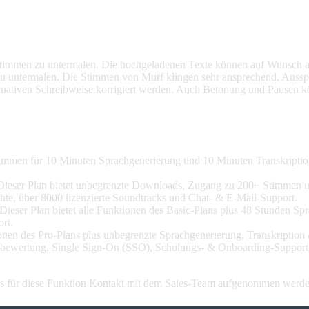
Stimmen zu untermalen. Die hochgeladenen Texte können auf Wunsch al
zu untermalen. Die Stimmen von Murf klingen sehr ansprechend, Aussp
ernativen Schreibweise korrigiert werden. Auch Betonung und Pausen 
Stimmen für 10 Minuten Sprachgenerierung und 10 Minuten Transkriptio
 Dieser Plan bietet unbegrenzte Downloads, Zugang zu 200+ Stimmen u
hte, über 8000 lizenzierte Soundtracks und Chat- & E-Mail-Support.
 Dieser Plan bietet alle Funktionen des Basic-Plans plus 48 Stunden Sp
rt.
ktionen des Pro-Plans plus unbegrenzte Sprachgenerierung, Transkripti
tsbewertung, Single Sign-On (SSO), Schulungs- & Onboarding-Support
ss für diese Funktion Kontakt mit dem Sales-Team aufgenommen werden. 