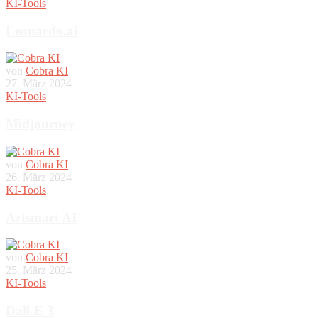
KI-Tools
Leonardo.ai
von
Cobra KI
27. März 2024
KI-Tools
Midjourney
von
Cobra KI
26. März 2024
KI-Tools
Artsmart AI
von
Cobra KI
25. März 2024
KI-Tools
Dall-E 3