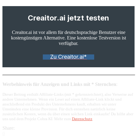
Creaitor.ai jetzt testen
Creaitor.ai ist vor allem für deutschsprachige Benutzer eine
kostengünstigen Alternative. Eine kostenlose Testversion ist
verfügbar.
Zu Creaitor.ai*
Werbehinweis für Anzeigen und Links mit * Sternchen
:
Dieser Beitrag enthält Affiliate-Links (mit * gekennzeichnet), also Verweise auf
andere Unternehmen. Wenn ein Leser auf einen Affiliate-Link klickt und
anschließend ein Produkt des Unternehmens kauft, erhalten wir unter
Umständen eine kleine Provision. Für dich entstehen natürlich keine
zusätzlichen Kosten, wenn du über einen solchen Link einkaufst! Du hilfst aber
uns und dem Projekt Cobra KI. Mehr zum
Datenschutz
.
Share:
0