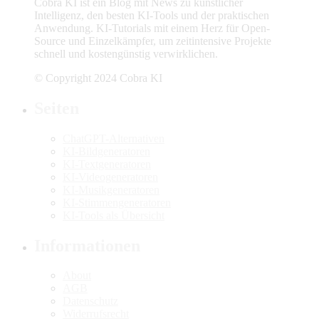
Cobra KI ist ein Blog mit News zu künstlicher
Intelligenz, den besten KI-Tools und der praktischen
Anwendung. KI-Tutorials mit einem Herz für Open-
Source und Einzelkämpfer, um zeitintensive Projekte
schnell und kostengünstig verwirklichen.
© Copyright 2024 Cobra KI
Seiten
ChatGPT-Alternativen
KI-Bildgeneratoren
KI-Textgeneratoren
KI-Videogeneratoren
KI-Musikgeneratoren
KI-Stimmengeneratoren
KI-Tools als Übersicht
Informationen
About
AGB
Datenschutz
Widerrufsrecht