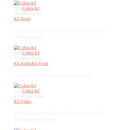
von
Cobra KI
28. März 2024
KI-Texte
Die besten KI-Chatbots und ChatGPT-
Alternativen
von
Cobra KI
10. März 2024
KI-Audio
KI-Texte
ChatGPT Prompts für Songtexte
von
Cobra KI
6. Februar 2024
KI-Video
KI-Videos erstellen mit den besten KI-
Videogeneratoren