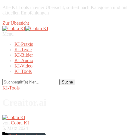
Alle KI-Tools in einer Übersicht, sortiert nach Kategorien und mit
aktuellen Empfehlungen
Zur Übersicht
Menu
KI-Praxis
KI-Texte
KI-Bilder
KI-Audio
KI-Video
KI-Tools
KI-Tools
Creaitor.ai
von
Cobra KI
5. März 2024