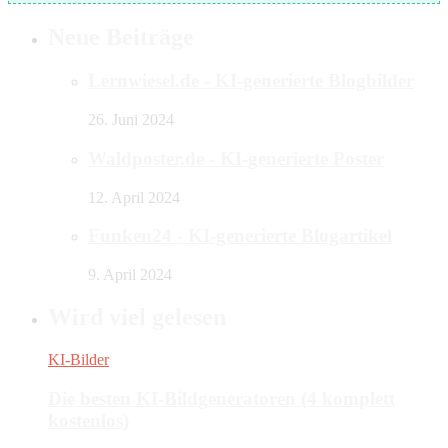
Neue Beiträge
Lernwiesel.de - KI-generierte Blogbilder
26. Juni 2024
Waldposter.de - KI-generierte Poster
12. April 2024
Funken24 - KI-generierte Blogartikel
9. April 2024
Wird viel gelesen
KI-Bilder
Die besten KI-Bildgeneratoren (4 komplett
kostenlos)