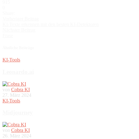
915
0
Share:
Vorheriger Beitrag
KI-Texte erkennen mit den besten KI-Detektoren
Nächster Beitrag
Frase
Ähnliche Beiträge
KI-Tools
Leonardo.ai
von
Cobra KI
27. März 2024
KI-Tools
Midjourney
von
Cobra KI
26. März 2024