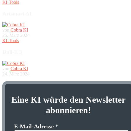
KI-Tools
Artsmart AI
von
Cobra KI
25. März 2024
KI-Tools
Dall-E 3
von
Cobra KI
24. März 2024
Eine KI würde den Newsletter
abonnieren
!
E-Mail-Adresse
*