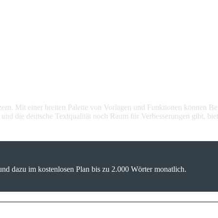
utzern. Mit einer breiten Palette von Vorlagen und Funktionen können Be
nd die deutsche Textqualität noch Raum für Verbesserungen gibt, bietet
 und dazu im kostenlosen Plan bis zu 2.000 Wörter monatlich.