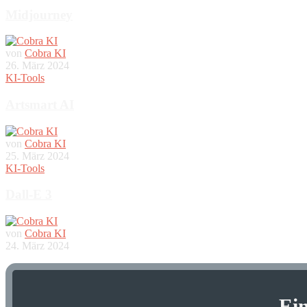
Midjourney
von
Cobra KI
26. März 2024
KI-Tools
Artsmart AI
von
Cobra KI
25. März 2024
KI-Tools
Dall-E 3
von
Cobra KI
24. März 2024
Ei