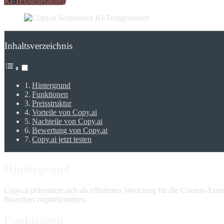
KI-Textgeneratoren
Inhaltsverzeichnis
Hintergrund
Funktionen
Preisstruktur
Vorteile von Copy.ai
Nachteile von Copy.ai
Bewertung von Copy.ai
Copy.ai jetzt testen
Hintergrund
Copy.ai präsentiert sich als effizientes Werkzeug für die Content-Er
Branchen zugutekommen.
Funktionen