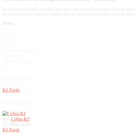
Dieser Beitrag enthält Affiliate-Links (mit * gekennzeichnet), also Verweise auf
Provision. Für dich entstehen natürlich keine zusätzlichen Kosten, wenn du über
Share:
0
1106
0
Share:
Vorheriger Beitrag
Writesonic
Nächster Beitrag
Rytr
Ähnliche Beiträge
KI-Tools
Leonardo.ai
von
Cobra KI
27. März 2024
KI-Tools