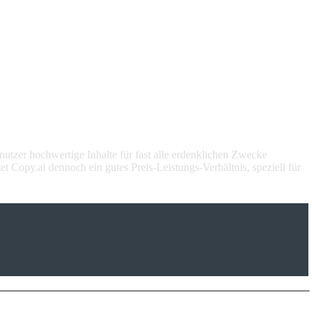
nutzer hochwertige Inhalte für fast alle erdenklichen Zwecke
 Copy.ai dennoch ein gutes Preis-Leistungs-Verhältnis, speziell für