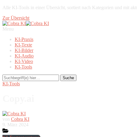
Alle KI-Tools in einer Übersicht, sortiert nach Kategorien und mit a
Zur Übersicht
Menu
KI-Praxis
KI-Texte
KI-Bilder
KI-Audio
KI-Video
KI-Tools
KI-Tools
Copy.ai
von
Cobra KI
9. März 2024