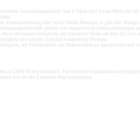
schiedene Anwendungsgebiete, von E-Mails über Social Media bis hin 
Markt.
r, Personalabteilung oder Social Media Manager, es gibt eine Vorlage 
onalmanagement hilft, präzise und ansprechende Jobbeschreibungen zu 
, die es Benutzern ermöglicht, auf interaktive Weise mit dem KI-Tool zu
rmöglicht das einfache Aufrufen wiederholter Prompts.
 ermöglicht, die Produktseiten von Mitbewerbern zu durchsuchen und we
et bis zu 2.000 Wörter monatlich. Für erweiterte Funktionen und unbeg
önnen sich für den Enterprise-Plan entscheiden.