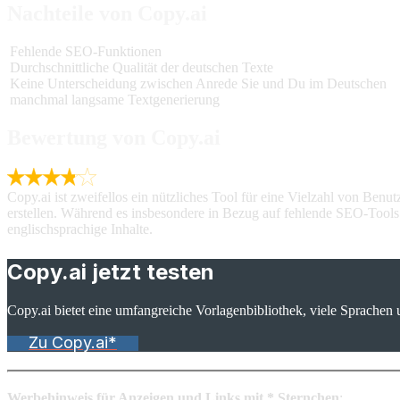
Nachteile von Copy.ai
Fehlende SEO-Funktionen
Durchschnittliche Qualität der deutschen Texte
Keine Unterscheidung zwischen Anrede Sie und Du im Deutschen
manchmal langsame Textgenerierung
Bewertung von Copy.ai
Copy.ai ist zweifellos ein nützliches Tool für eine Vielzahl von Ben
erstellen. Während es insbesondere in Bezug auf fehlende SEO-Tools u
englischsprachige Inhalte.
Copy.ai jetzt testen
Copy.ai bietet eine umfangreiche Vorlagenbibliothek, viele Sprachen
Zu Copy.ai*
Werbehinweis für Anzeigen und Links mit * Sternchen
: