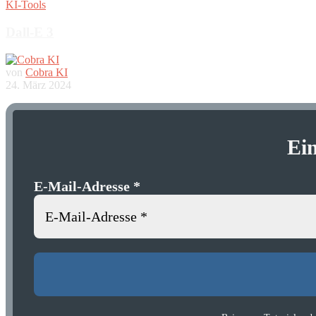
KI-Tools
Dall-E 3
von
Cobra KI
24. März 2024
Ei
E-Mail-Adresse
*