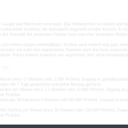
oogle und Microsoft verwendet. Das Webinterface ist einfach und bes
 Textabschnitte bestehen, die individuell eingestellt werden können. 
ch der Auswahl der passenden Stimme kann man eine kostenlose Hörpro
en sich neben einigen mittelmäßigen Treffern auch schnell sehr gute S
ei konnten wir unter den angebotenen Stimmen auch durchaus ansprec
listic Voices können kostenlos nur ausprobiert, aber nicht herunterge
 an:
o Monat (etwa 13 Minuten oder 2.000 Wörter), Zugang zu grundlegende
rden für 7 Tage gespeichert und jeden Montag gelöscht.
 Zeichen pro Monat (etwa 2,3 Stunden oder 20.000 Wörter), Zugang zu 
e Projekte.
eichen pro Monat (etwa 9 Stunden oder 80.000 Wörter), Zugang zu gru
00.000 Zeichen pro Monat (etwa 36 Stunden oder 320.000 Wörter), Zuga
e Projekte.