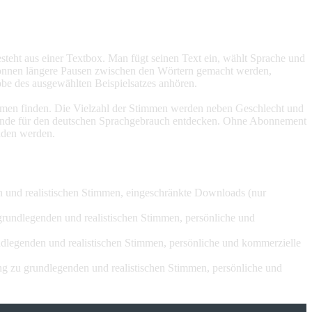
teht aus einer Textbox. Man fügt seinen Text ein, wählt Sprache und
Es können längere Pausen zwischen den Wörtern gemacht werden,
be des ausgewählten Beispielsatzes anhören.
timmen finden. Die Vielzahl der Stimmen werden neben Geschlecht und
hende für den deutschen Sprachgebrauch entdecken. Ohne Abonnement
laden werden.
n und realistischen Stimmen, eingeschränkte Downloads (nur
grundlegenden und realistischen Stimmen, persönliche und
ndlegenden und realistischen Stimmen, persönliche und kommerzielle
ng zu grundlegenden und realistischen Stimmen, persönliche und