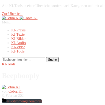
Alle KI-Tools in einer Übersicht, sortiert nach Kategorien und mit a
Zur Übersicht
Menu
KI-Praxis
KI-Texte
KI-Bilder
KI-Audio
KI-Video
KI-Tools
KI-Tools
Beepbooply
von
Cobra KI
3. Februar 2024
KI-Stimmengeneratoren