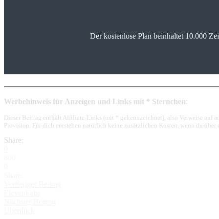
Der kostenlose Plan beinhaltet 10.000 Z
Werbehinweis für Anzeigen und Links mit * Sternchen
:
Dieser Beitrag enthält Affiliate-Links (mit * gekennzeichnet), also Verweise auf
Provision. Für dich entstehen natürlich keine zusätzlichen Kosten, wenn du über
Share:
0
800
0
Share:
Vorheriger Beitrag
ElevenLabs
Nächster Beitrag
Uberduck