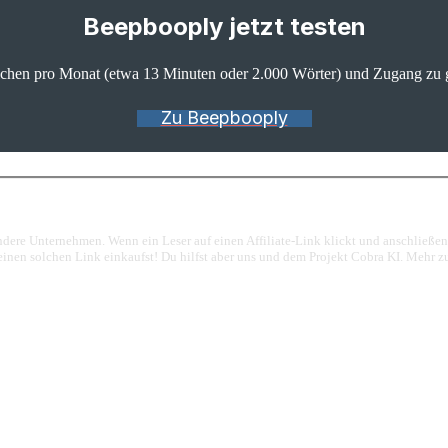
Beepbooply jetzt testen
eichen pro Monat (etwa 13 Minuten oder 2.000 Wörter) und Zugang zu 
Zu Beepbooply
 andere Unternehmen. Wenn ein Leser auf einen Affiliate-Link klickt und anschließ
 einen solchen Link einkaufst! Du hilfst aber uns und dem Projekt Cobra KI. Mehr 