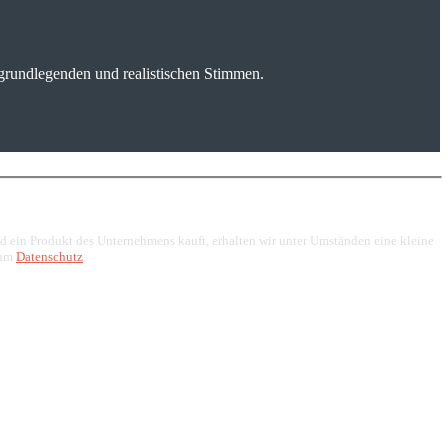
grundlegenden und realistischen Stimmen.
end ein Produkt des Unternehmens kauft, erhalten wir unter Umständen eine kleine
zum
Datenschutz
.