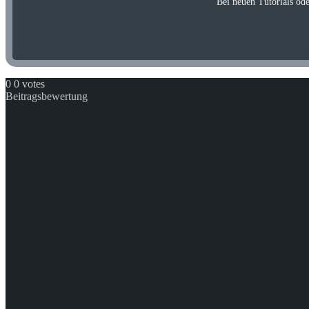
Bei neuen Tutorials od
0
0
votes
Beitragsbewertung