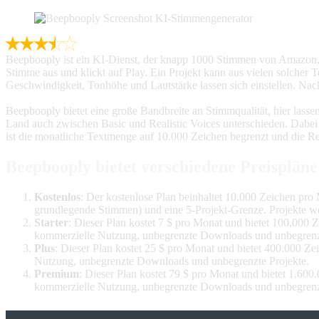
Beepbooply ist ein KI-Dienst, der knapp 1000 Stimmen von Amazon, G
Stimme aus und klickt auf Play. Ein Projekt kann aus vielen solcher
Geschwindigkeit, Tonhöhe und Lautstärke lassen sich einstellen. Na
Beepbooply bietet eine große Bandbreite an Stimmqualität, hier lass
Land auch zwischen Basic und Realistic Voices unterschieden. Dab
ist die monatliche Textmenge auf 10.000 Zeichen begrenzt und die Rea
Beepbooply bietet verschiedene Preispläne
Kostenlos
: Der kostenlose Plan beinhaltet 10.000 Zeichen pr
grundlegende Stimmen) und eine 5-Projekt-Grenze. Projekte we
Starter
: Dieser Plan kostet 7 $ pro Monat und bietet 100.000
kommerzielle Nutzung, unbegrenzte Downloads und unbegrenzt
Plus
: Dieser Plan kostet 25 $ pro Monat und bietet 400.000 Z
Nutzung, unbegrenzte Downloads und unbegrenzte Projekte.
Premium
: Dieser Plan kostet 79 $ pro Monat und bietet 1.6
kommerzielle Nutzung, unbegrenzte Downloads und unbegrenzt