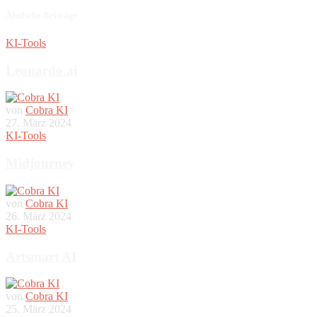
Ähnliche Beiträge
KI-Tools
Leonardo.ai
von
Cobra KI
27. März 2024
KI-Tools
Midjourney
von
Cobra KI
26. März 2024
KI-Tools
Artsmart AI
von
Cobra KI
25. März 2024