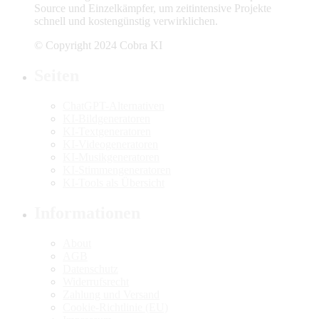
Source und Einzelkämpfer, um zeitintensive Projekte
schnell und kostengünstig verwirklichen.
© Copyright 2024 Cobra KI
Seiten
ChatGPT-Alternativen
KI-Bildgeneratoren
KI-Textgeneratoren
KI-Videogeneratoren
KI-Musikgeneratoren
KI-Stimmengeneratoren
KI-Tools als Übersicht
Informationen
About
AGB
Datenschutz
Widerrufsrecht
Zahlung und Versand
Cookie-Richtlinie (EU)