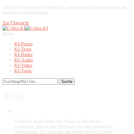
Alle KI-Tools in einer Übersicht, sortiert nach Kategorien und mit
aktuellen Empfehlungen
Zur Übersicht
Menu
KI-Praxis
KI-Texte
KI-Bilder
KI-Audio
KI-Video
KI-Tools
Beleg
Cobra KI ist ein Blog mit News zu künstlicher
Intelligenz, den besten KI-Tools und der praktischen
Anwendung. KI-Tutorials mit einem Herz für Open-